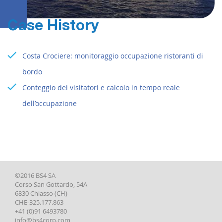
Case History
Costa Crociere: monitoraggio occupazione ristoranti di
bordo
Conteggio dei visitatori e calcolo in tempo reale
dell’occupazione
©2016 BS4 SA
Corso San Gottardo, 54A
6830 Chiasso (CH)
CHE-325.177.863
+41 (0)91 6493780
info@bs4corp.com